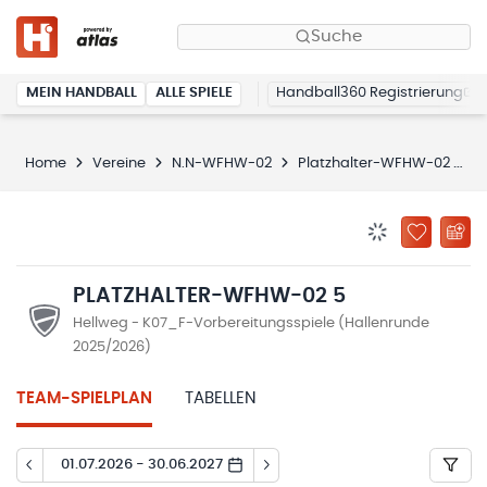
Suche
MEIN HANDBALL
ALLE SPIELE
Handball360 Registrierung
Home
Vereine
N.N-WFHW-02
Platzhalter-WFHW-02 5
BENACHRICHTIG
ZU „MEINE
PLATZHALTER-WFHW-02 5
Hellweg - K07_F-Vorbereitungsspiele (Hallenrunde
2025/2026)
TEAM-SPIELPLAN
TABELLEN
01.07.2026 - 30.06.2027