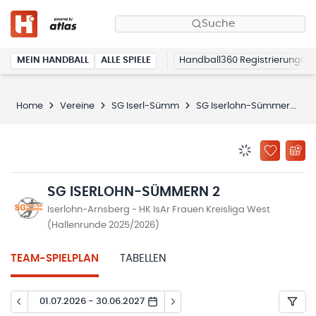
Suche
MEIN HANDBALL
ALLE SPIELE
Handball360 Registrierung
Home
Vereine
SG Iserl-Sümm
SG Iserlohn-Sümmern 2
BENACHRICHTIG
ZU „MEINE
SG ISERLOHN-SÜMMERN 2
Iserlohn-Arnsberg - HK IsAr Frauen Kreisliga West
(Hallenrunde 2025/2026)
TEAM-SPIELPLAN
TABELLEN
01.07.2026 - 30.06.2027