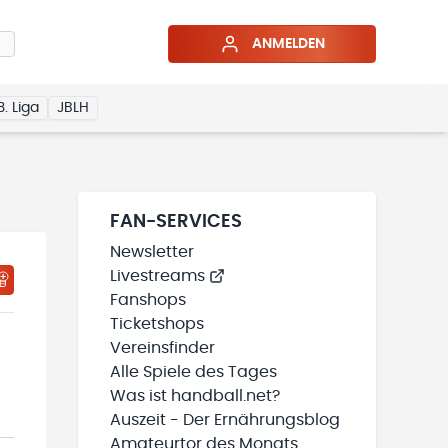
ANMELDEN
3. Liga
JBLH
FAN-SERVICES
Newsletter
Livestreams
HTIGUNGSSTATUS WIRD GELADEN
MEINE TEAMS“ HINZUFÜGEN
Fanshops
Ticketshops
Vereinsfinder
Alle Spiele des Tages
Was ist handball.net?
Auszeit - Der Ernährungsblog
Amateurtor des Monats