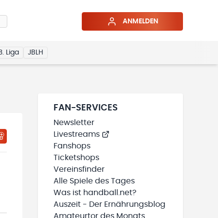
ANMELDEN
3. Liga
JBLH
FAN-SERVICES
Newsletter
Livestreams
HTIGUNGSSTATUS WIRD GELADEN
MEINE TEAMS“ HINZUFÜGEN
Fanshops
Ticketshops
Vereinsfinder
Alle Spiele des Tages
Was ist handball.net?
Auszeit - Der Ernährungsblog
Amateurtor des Monats