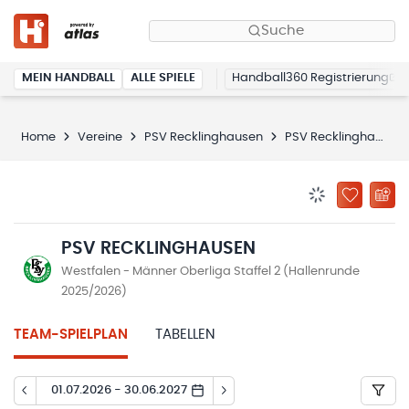
Suche
MEIN HANDBALL
ALLE SPIELE
Handball360 Registrierung
Home
Vereine
PSV Recklinghausen
PSV Recklinghausen
BENACHRICHTIG
ZU „MEINE
PSV RECKLINGHAUSEN
Westfalen - Männer Oberliga Staffel 2 (Hallenrunde
2025/2026)
TEAM-SPIELPLAN
TABELLEN
01.07.2026 - 30.06.2027