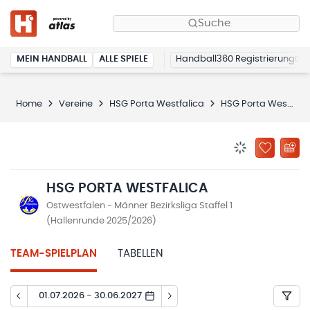
Suche
MEIN HANDBALL
ALLE SPIELE
Handball360 Registrierung
Home
Vereine
HSG Porta Westfalica
HSG Porta Westfalica
BENACHRICHTIG
ZU „MEINE
HSG PORTA WESTFALICA
Ostwestfalen - Männer Bezirksliga Staffel 1
(Hallenrunde 2025/2026)
TEAM-SPIELPLAN
TABELLEN
01.07.2026 - 30.06.2027