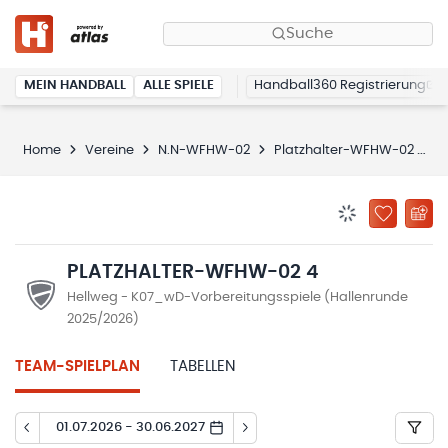
Suche
MEIN HANDBALL
ALLE SPIELE
Handball360 Registrierung
Home
Vereine
N.N-WFHW-02
Platzhalter-WFHW-02 4
BENACHRICHTIG
ZU „MEINE
PLATZHALTER-WFHW-02 4
Hellweg - K07_wD-Vorbereitungsspiele (Hallenrunde
2025/2026)
TEAM-SPIELPLAN
TABELLEN
01.07.2026 - 30.06.2027