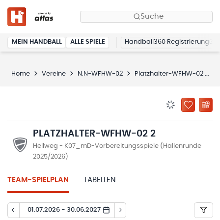
Suche
MEIN HANDBALL
ALLE SPIELE
Handball360 Registrierung
Home
Vereine
N.N-WFHW-02
Platzhalter-WFHW-02 2
BENACHRICHTIG
ZU „MEINE
PLATZHALTER-WFHW-02 2
Hellweg - K07_mD-Vorbereitungsspiele (Hallenrunde
2025/2026)
TEAM-SPIELPLAN
TABELLEN
01.07.2026 - 30.06.2027