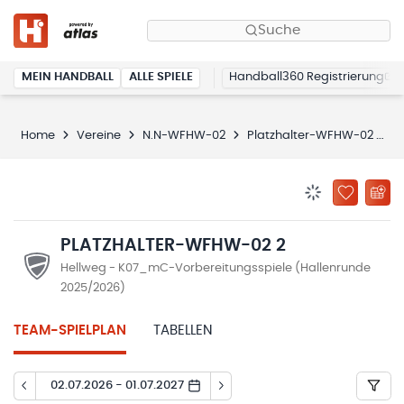
Suche
MEIN HANDBALL
ALLE SPIELE
Handball360 Registrierung
Home
Vereine
N.N-WFHW-02
Platzhalter-WFHW-02 2
BENACHRICHTIG
ZU „MEINE
PLATZHALTER-WFHW-02 2
Hellweg - K07_mC-Vorbereitungsspiele (Hallenrunde
2025/2026)
TEAM-SPIELPLAN
TABELLEN
02.07.2026 - 01.07.2027