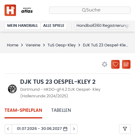
Suche
MEIN HANDBALL
ALLE SPIELE
Handball360 Registrierung
Home
Vereine
TuS Oesp-Kley
DJK TuS 23 Oespel-Kley 2
BENACHRICHTIG
ZU „MEINE
DJK TUS 23 OESPEL-KLEY 2
Dortmund - HKDO-gF4.2 DJK Oespel- Kley
(Hallenrunde 2024/2025)
TEAM-SPIELPLAN
TABELLEN
01.07.2026 - 30.06.2027