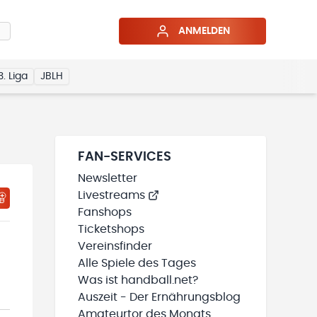
ANMELDEN
3. Liga
JBLH
FAN-SERVICES
Newsletter
Livestreams
HTIGUNGSSTATUS WIRD GELADEN
MEINE TEAMS“ HINZUFÜGEN
Fanshops
Ticketshops
Vereinsfinder
Alle Spiele des Tages
Was ist handball.net?
Auszeit - Der Ernährungsblog
Amateurtor des Monats