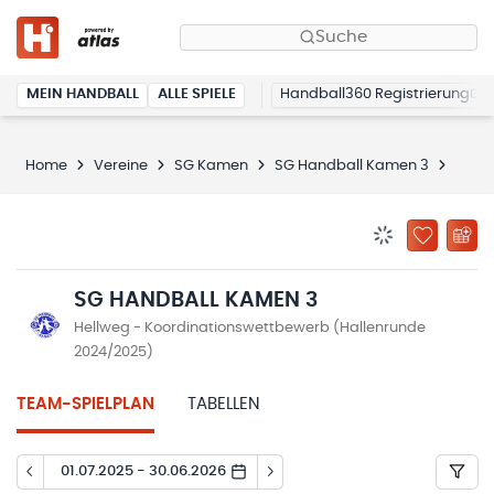
Suche
MEIN HANDBALL
ALLE SPIELE
Handball360 Registrierung
Home
Vereine
SG Kamen
SG Handball Kamen 3
Spiel
BENACHRICHTIG
ZU „MEINE
SG HANDBALL KAMEN 3
Hellweg - Koordinationswettbewerb (Hallenrunde
2024/2025)
TEAM-SPIELPLAN
TABELLEN
01.07.2025 - 30.06.2026