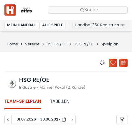
Suche
MEIN HANDBALL
ALLE SPIELE
Handball360 Registrierung
Home
Vereine
HSG RE/OE
HSG RE/OE
Spielplan
BENACHRICHTIG
ZU „MEINE
HSG RE/OE
Industrie - Männer Pokal (2. Runde)
TEAM-SPIELPLAN
TABELLEN
01.07.2026 - 30.06.2027