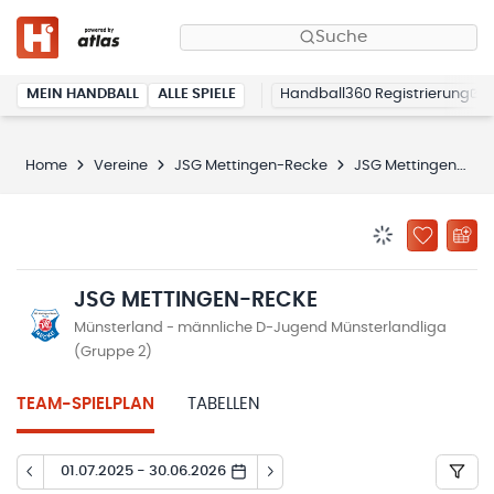
Suche
MEIN HANDBALL
ALLE SPIELE
Handball360 Registrierung
Home
Vereine
JSG Mettingen-Recke
JSG Mettingen-Recke
BENACHRICHTIG
ZU „MEINE
JSG METTINGEN-RECKE
Münsterland - männliche D-Jugend Münsterlandliga
(Gruppe 2)
TEAM-SPIELPLAN
TABELLEN
01.07.2025 - 30.06.2026