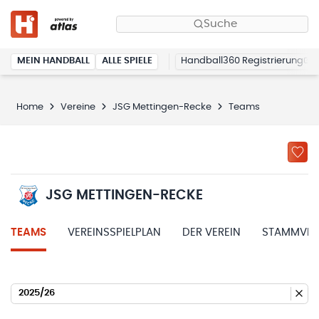
Suche
MEIN HANDBALL
ALLE SPIELE
Handball360 Registrierung
Home
Vereine
JSG Mettingen-Recke
Teams
JSG METTINGEN-RECKE
TEAMS
VEREINSSPIELPLAN
DER VEREIN
STAMMVER
2025/26