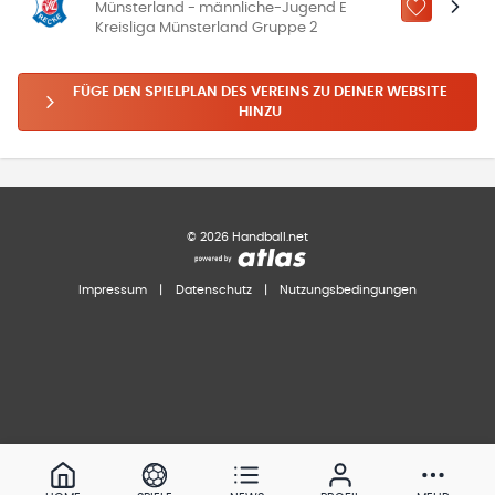
Münsterland - männliche-Jugend E
ZU „MEINE
Kreisliga Münsterland Gruppe 2
FÜGE DEN SPIELPLAN DES VEREINS ZU DEINER WEBSITE
HINZU
©
2026
Handball.net
Impressum
|
Datenschutz
|
Nutzungsbedingungen