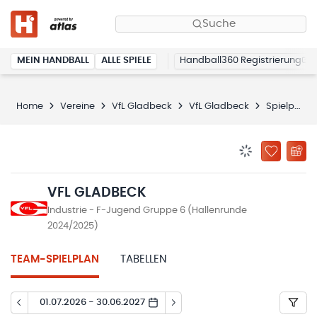
Suche
MEIN HANDBALL
ALLE SPIELE
Handball360 Registrierung
Home
Vereine
VfL Gladbeck
VfL Gladbeck
Spielplan
BENACHRICHTIG
ZU „MEINE
VFL GLADBECK
Industrie - F-Jugend Gruppe 6 (Hallenrunde
2024/2025)
TEAM-SPIELPLAN
TABELLEN
01.07.2026 - 30.06.2027