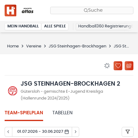
Suche
MEIN HANDBALL
ALLE SPIELE
Handball360 Registrierung
Home
Vereine
JSG Steinhagen-Brockhagen
JSG Steinhagen-Brockhagen 2
BENACHRICHTIG
ZU „MEINE
JSG STEINHAGEN-BROCKHAGEN 2
Gütersloh - gemischte E-Jugend Kreisliga
(Hallenrunde 2024/2025)
TEAM-SPIELPLAN
TABELLEN
01.07.2026 - 30.06.2027