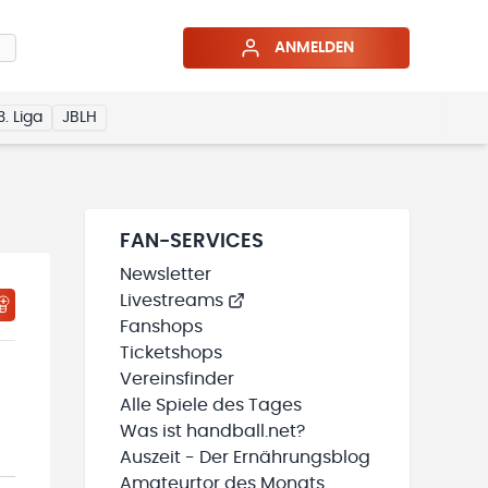
ANMELDEN
3. Liga
JBLH
FAN-SERVICES
Newsletter
Livestreams
HTIGUNGSSTATUS WIRD GELADEN
MEINE TEAMS“ HINZUFÜGEN
Fanshops
Ticketshops
Vereinsfinder
Alle Spiele des Tages
Was ist handball.net?
Auszeit - Der Ernährungsblog
Amateurtor des Monats