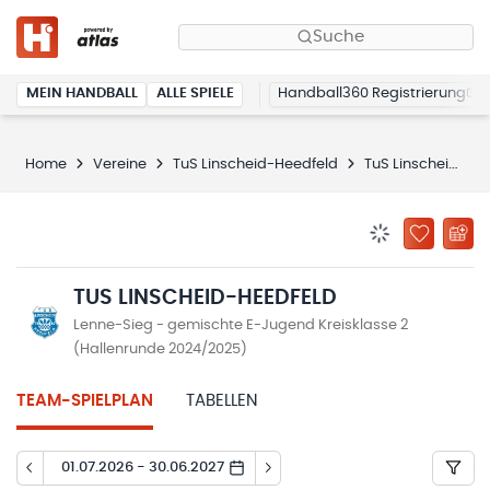
Suche
MEIN HANDBALL
ALLE SPIELE
Handball360 Registrierung
Home
Vereine
TuS Linscheid-Heedfeld
TuS Linscheid-Heedfeld
BENACHRICHTIG
ZU „MEINE
TUS LINSCHEID-HEEDFELD
Lenne-Sieg - gemischte E-Jugend Kreisklasse 2
(Hallenrunde 2024/2025)
TEAM-SPIELPLAN
TABELLEN
01.07.2026 - 30.06.2027