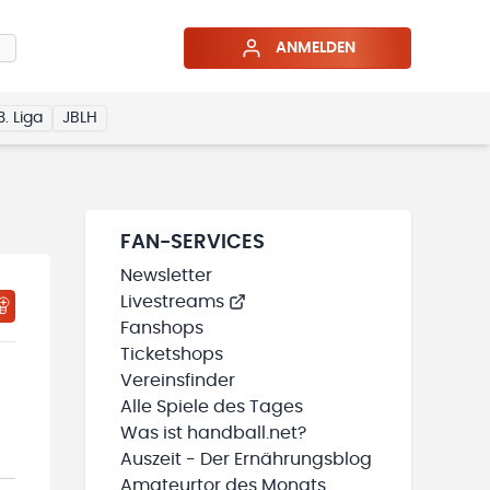
ANMELDEN
3. Liga
JBLH
FAN-SERVICES
Newsletter
Livestreams
HTIGUNGSSTATUS WIRD GELADEN
MEINE TEAMS“ HINZUFÜGEN
Fanshops
Ticketshops
Vereinsfinder
Alle Spiele des Tages
Was ist handball.net?
Auszeit - Der Ernährungsblog
Amateurtor des Monats