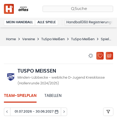
Suche
MEIN HANDBALL
ALLE SPIELE
Handball360 Registrierung
Home
Vereine
TuSpo Meißen
TuSpo Meißen
Spielplan
BENACHRICHTIG
ZU „MEINE
TUSPO MEISSEN
Minden-Lübbecke - weibliche D-Jugend Kreisklasse
(Hallenrunde 2024/2025)
TEAM-SPIELPLAN
TABELLEN
01.07.2026 - 30.06.2027