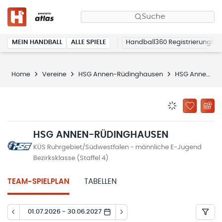
Suche
MEIN HANDBALL
ALLE SPIELE
Handball360 Registrierung
Home
Vereine
HSG Annen-Rüdinghausen
HSG Annen-Rüdinghausen
BENACHRICHTIG
ZU „MEINE
HSG ANNEN-RÜDINGHAUSEN
KÜS Ruhrgebiet/Südwestfalen - männliche E-Jugend
Bezirksklasse (Staffel 4)
TEAM-SPIELPLAN
TABELLEN
01.07.2026 - 30.06.2027