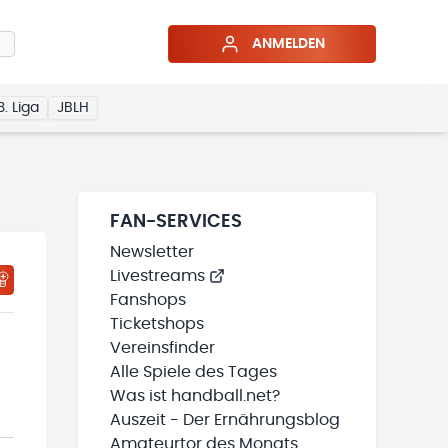
ANMELDEN
3. Liga
JBLH
FAN-SERVICES
Newsletter
Livestreams
HTIGUNGSSTATUS WIRD GELADEN
MEINE TEAMS“ HINZUFÜGEN
Fanshops
Ticketshops
Vereinsfinder
Alle Spiele des Tages
Was ist handball.net?
Auszeit - Der Ernährungsblog
Amateurtor des Monats