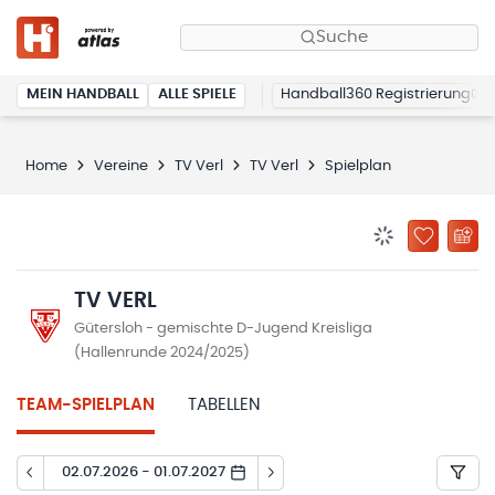
Suche
MEIN HANDBALL
ALLE SPIELE
Handball360 Registrierung
Home
Vereine
TV Verl
TV Verl
Spielplan
BENACHRICHTIG
ZU „MEINE
TV VERL
Gütersloh - gemischte D-Jugend Kreisliga
(Hallenrunde 2024/2025)
TEAM-SPIELPLAN
TABELLEN
02.07.2026 - 01.07.2027