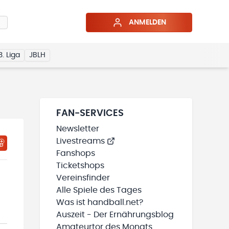
ANMELDEN
3. Liga
JBLH
FAN-SERVICES
Newsletter
Livestreams
HTIGUNGSSTATUS WIRD GELADEN
MEINE TEAMS“ HINZUFÜGEN
Fanshops
Ticketshops
Vereinsfinder
Alle Spiele des Tages
Was ist handball.net?
Auszeit - Der Ernährungsblog
Amateurtor des Monats