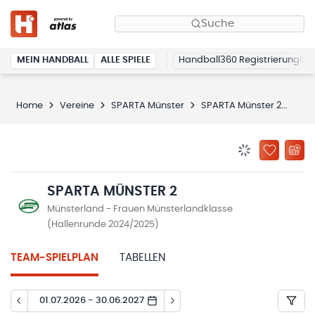
Suche
MEIN HANDBALL
ALLE SPIELE
Handball360 Registrierung
Home
Vereine
SPARTA Münster
SPARTA Münster 2
Spi
BENACHRICHTIG
ZU „MEINE
SPARTA MÜNSTER 2
Münsterland - Frauen Münsterlandklasse
(Hallenrunde 2024/2025)
TEAM-SPIELPLAN
TABELLEN
01.07.2026 - 30.06.2027