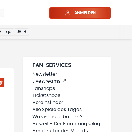
ANMELDEN
3. Liga
JBLH
FAN-SERVICES
Newsletter
Livestreams
HTIGUNGSSTATUS WIRD GELADEN
MEINE TEAMS“ HINZUFÜGEN
Fanshops
Ticketshops
Vereinsfinder
Alle Spiele des Tages
Was ist handball.net?
Auszeit - Der Ernährungsblog
Amateurtor des Monats