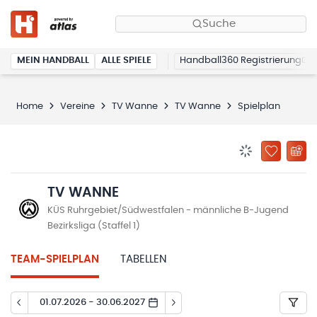
Suche
MEIN HANDBALL
ALLE SPIELE
Handball360 Registrierung
Home
Vereine
TV Wanne
TV Wanne
Spielplan
BENACHRICHTIG
ZU „MEINE
TV WANNE
KÜS Ruhrgebiet/Südwestfalen - männliche B-Jugend
Bezirksliga (Staffel 1)
TEAM-SPIELPLAN
TABELLEN
01.07.2026 - 30.06.2027