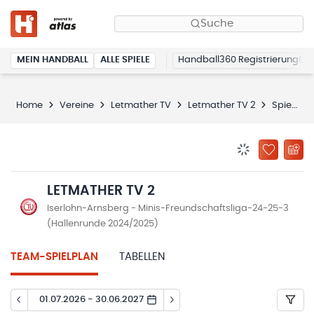
Suche
MEIN HANDBALL
ALLE SPIELE
Handball360 Registrierung
Home
Vereine
Letmather TV
Letmather TV 2
Spielplan
BENACHRICHTIG
ZU „MEINE
LETMATHER TV 2
Iserlohn-Arnsberg - Minis-Freundschaftsliga-24-25-3
(Hallenrunde 2024/2025)
TEAM-SPIELPLAN
TABELLEN
01.07.2026 - 30.06.2027