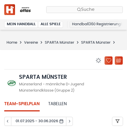
Suche
MEIN HANDBALL
ALLE SPIELE
Handball360 Registrierung
Home
Vereine
SPARTA Münster
SPARTA Münster
Spiel
BENACHRICHTIG
ZU „MEINE
SPARTA MÜNSTER
Münsterland - männliche D-Jugend
Münsterlandklasse (Gruppe 2)
TEAM-SPIELPLAN
TABELLEN
01.07.2025 - 30.06.2026