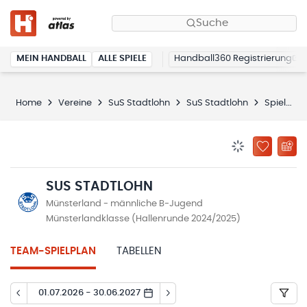
Suche
MEIN HANDBALL
ALLE SPIELE
Handball360 Registrierung
Home
Vereine
SuS Stadtlohn
SuS Stadtlohn
Spielplan
BENACHRICHTIG
ZU „MEINE
SUS STADTLOHN
Münsterland - männliche B-Jugend
Münsterlandklasse (Hallenrunde 2024/2025)
TEAM-SPIELPLAN
TABELLEN
01.07.2026 - 30.06.2027