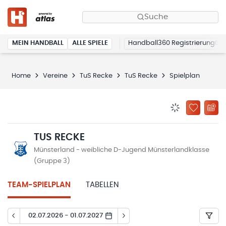
Suche
MEIN HANDBALL
ALLE SPIELE
Handball360 Registrierung
Home
Vereine
TuS Recke
TuS Recke
Spielplan
BENACHRICHTIG
ZU „MEINE
TUS RECKE
Münsterland - weibliche D-Jugend Münsterlandklasse
(Gruppe 3)
TEAM-SPIELPLAN
TABELLEN
02.07.2026 - 01.07.2027