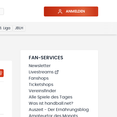
ANMELDEN
3. Liga
JBLH
FAN-SERVICES
Newsletter
Livestreams
HTIGUNGSSTATUS WIRD GELADEN
MEINE TEAMS“ HINZUFÜGEN
Fanshops
Ticketshops
Vereinsfinder
Alle Spiele des Tages
Was ist handball.net?
Auszeit - Der Ernährungsblog
Amateurtor des Monats