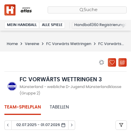
Suche
MEIN HANDBALL
ALLE SPIELE
Handball360 Registrierung
Home
Vereine
FC Vorwärts Wettringen
FC Vorwärts Wettringen 3
BENACHRICHTIG
ZU „MEINE
FC VORWÄRTS WETTRINGEN 3
Münsterland - weibliche D-Jugend Münsterlandklasse
(Gruppe 2)
TEAM-SPIELPLAN
TABELLEN
02.07.2025 - 01.07.2026