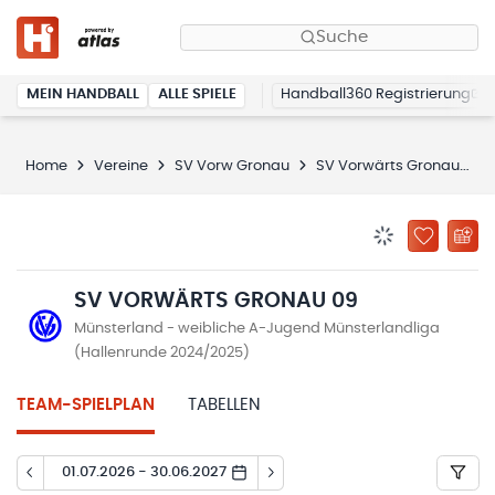
Suche
MEIN HANDBALL
ALLE SPIELE
Handball360 Registrierung
Home
Vereine
SV Vorw Gronau
SV Vorwärts Gronau 09
BENACHRICHTIG
ZU „MEINE
SV VORWÄRTS GRONAU 09
Münsterland - weibliche A-Jugend Münsterlandliga
(Hallenrunde 2024/2025)
TEAM-SPIELPLAN
TABELLEN
01.07.2026 - 30.06.2027