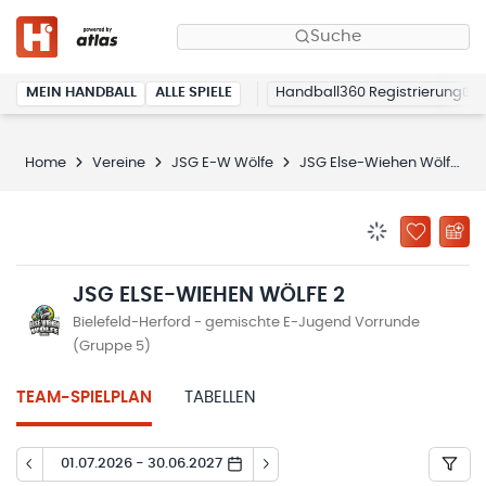
Suche
MEIN HANDBALL
ALLE SPIELE
Handball360 Registrierung
Home
Vereine
JSG E-W Wölfe
JSG Else-Wiehen Wölfe 2
BENACHRICHTIG
ZU „MEINE
JSG ELSE-WIEHEN WÖLFE 2
Bielefeld-Herford - gemischte E-Jugend Vorrunde
(Gruppe 5)
TEAM-SPIELPLAN
TABELLEN
01.07.2026 - 30.06.2027