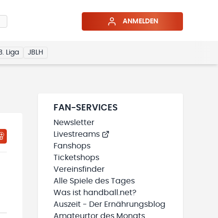
ANMELDEN
3. Liga
JBLH
FAN-SERVICES
Newsletter
Livestreams
HTIGUNGSSTATUS WIRD GELADEN
MEINE TEAMS“ HINZUFÜGEN
Fanshops
Ticketshops
Vereinsfinder
Alle Spiele des Tages
Was ist handball.net?
Auszeit - Der Ernährungsblog
Amateurtor des Monats