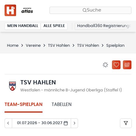
Suche
MEIN HANDBALL
ALLE SPIELE
Handball360 Registrierung
Home
Vereine
TSV Hahlen
TSV Hahlen
Spielplan
BENACHRICHTIG
ZU „MEINE
TSV HAHLEN
Westfalen - männliche B-Jugend Oberliga (Staffel 1)
TEAM-SPIELPLAN
TABELLEN
01.07.2026 - 30.06.2027