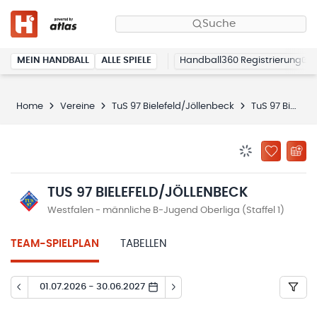
Suche
MEIN HANDBALL
ALLE SPIELE
Handball360 Registrierung
Home
Vereine
TuS 97 Bielefeld/Jöllenbeck
TuS 97 Bielefeld/Jöllenbeck
BENACHRICHTIG
ZU „MEINE
TUS 97 BIELEFELD/JÖLLENBECK
Westfalen - männliche B-Jugend Oberliga (Staffel 1)
TEAM-SPIELPLAN
TABELLEN
01.07.2026 - 30.06.2027