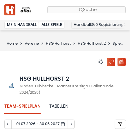
Suche
MEIN HANDBALL
ALLE SPIELE
Handball360 Registrierung
Home
Vereine
HSG Hüllhorst
HSG Hüllhorst 2
Spielplan
BENACHRICHTIG
ZU „MEINE
HSG HÜLLHORST 2
Minden-Lübbecke - Männer Kreisliga (Hallenrunde
2024/2025)
TEAM-SPIELPLAN
TABELLEN
01.07.2026 - 30.06.2027