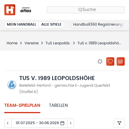
Suche
MEIN HANDBALL
ALLE SPIELE
Handball360 Registrierung
Home
Vereine
TuS Leopolds.
TuS v. 1989 Leopoldshöhe
BENACHRICHTIG
ZU „MEINE
TUS V. 1989 LEOPOLDSHÖHE
Bielefeld-Herford - gemischte E-Jugend Querfeld
(Staffel A)
TEAM-SPIELPLAN
TABELLEN
01.07.2025 - 30.06.2026