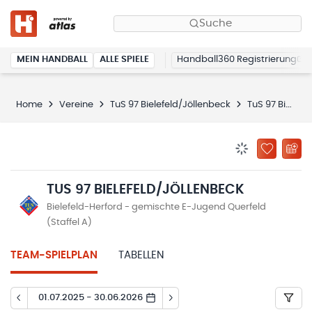
Suche
MEIN HANDBALL
ALLE SPIELE
Handball360 Registrierung
Home
Vereine
TuS 97 Bielefeld/Jöllenbeck
TuS 97 Bielefeld/Jöllenbeck
BENACHRICHTIG
ZU „MEINE
TUS 97 BIELEFELD/JÖLLENBECK
Bielefeld-Herford - gemischte E-Jugend Querfeld
(Staffel A)
TEAM-SPIELPLAN
TABELLEN
01.07.2025 - 30.06.2026