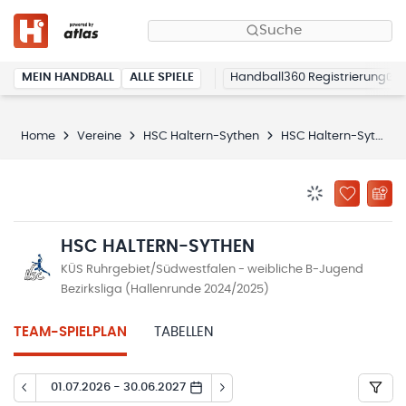
Suche
MEIN HANDBALL
ALLE SPIELE
Handball360 Registrierung
Home
Vereine
HSC Haltern-Sythen
HSC Haltern-Sythen
BENACHRICHTIG
ZU „MEINE
HSC HALTERN-SYTHEN
KÜS Ruhrgebiet/Südwestfalen - weibliche B-Jugend
Bezirksliga (Hallenrunde 2024/2025)
TEAM-SPIELPLAN
TABELLEN
01.07.2026 - 30.06.2027