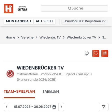
Suche
MEIN HANDBALL
ALLE SPIELE
Handball360 Registrierung
Home
Vereine
Wiedenbr. TV
Wiedenbrücker TV
Spielplan
BENACHRICHTIG
ZU „MEINE
WIEDENBRÜCKER TV
Ostwestfalen - männliche B-Jugend Kreisliga 3
(Hallenrunde 2024/2025)
TEAM-SPIELPLAN
TABELLEN
01.07.2026 - 30.06.2027