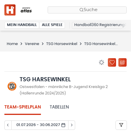
Suche
MEIN HANDBALL
ALLE SPIELE
Handball360 Registrierung
Home
Vereine
TSG Harsewinkel
TSG Harsewinkel
Spie
BENACHRICHTIG
ZU „MEINE
TSG HARSEWINKEL
Ostwestfalen - männliche B-Jugend Kreisliga 2
(Hallenrunde 2024/2025)
TEAM-SPIELPLAN
TABELLEN
01.07.2026 - 30.06.2027