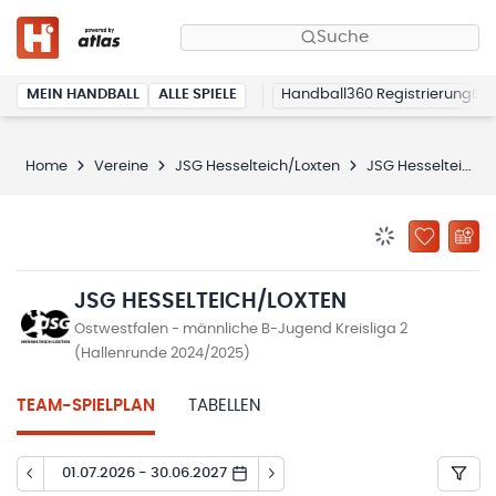
Suche
MEIN HANDBALL
ALLE SPIELE
Handball360 Registrierung
Home
Vereine
JSG Hesselteich/Loxten
JSG Hesselteich/Loxten
BENACHRICHTIG
ZU „MEINE
JSG HESSELTEICH/LOXTEN
Ostwestfalen - männliche B-Jugend Kreisliga 2
(Hallenrunde 2024/2025)
TEAM-SPIELPLAN
TABELLEN
01.07.2026 - 30.06.2027