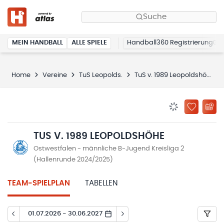
Suche
MEIN HANDBALL
ALLE SPIELE
Handball360 Registrierung
Home
Vereine
TuS Leopolds.
TuS v. 1989 Leopoldshöhe
BENACHRICHTIG
ZU „MEINE
TUS V. 1989 LEOPOLDSHÖHE
Ostwestfalen - männliche B-Jugend Kreisliga 2
(Hallenrunde 2024/2025)
TEAM-SPIELPLAN
TABELLEN
01.07.2026 - 30.06.2027