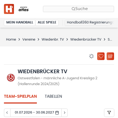
Suche
MEIN HANDBALL
ALLE SPIELE
Handball360 Registrierung
Home
Vereine
Wiedenbr. TV
Wiedenbrücker TV
Spielplan
BENACHRICHTIG
ZU „MEINE
WIEDENBRÜCKER TV
Ostwestfalen - männliche A-Jugend Kreisliga 2
(Hallenrunde 2024/2025)
TEAM-SPIELPLAN
TABELLEN
01.07.2026 - 30.06.2027