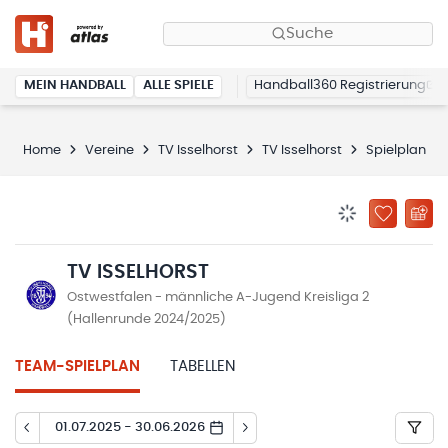
Suche
MEIN HANDBALL
ALLE SPIELE
Handball360 Registrierung
Home
Vereine
TV Isselhorst
TV Isselhorst
Spielplan
BENACHRICHTIG
ZU „MEINE
TV ISSELHORST
Ostwestfalen - männliche A-Jugend Kreisliga 2
(Hallenrunde 2024/2025)
TEAM-SPIELPLAN
TABELLEN
01.07.2025 - 30.06.2026