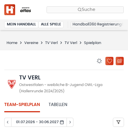
Suche
MEIN HANDBALL
ALLE SPIELE
Handball360 Registrierung
Home
Vereine
TV Verl
TV Verl
Spielplan
BENACHRICHTIG
ZU „MEINE
TV VERL
Ostwestfalen - weibliche B-Jugend OWL-Liga
(Hallenrunde 2024/2025)
TEAM-SPIELPLAN
TABELLEN
01.07.2026 - 30.06.2027